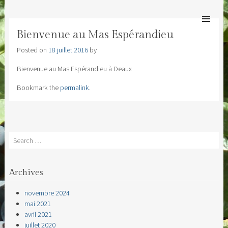
MAS ESPÉRANDIEU
SKIP TO
Bienvenue au Mas Espérandieu
CONTENT
Men
Bienvenue au Mas Espérandieu
Posted on
18 juillet 2016
by
Bienvenue au Mas Espérandieu à Deaux
Bookmark the
permalink
.
Search
Archives
novembre 2024
mai 2021
avril 2021
juillet 2020