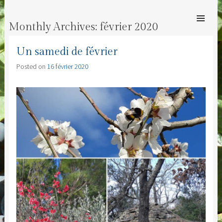
MAS ESPÉRANDIEU
SKIP TO
Bienvenue au Mas Espérandieu
CONTENT
Monthly Archives:
février 2020
Men
Un samedi de février
Posted on
16 février 2020