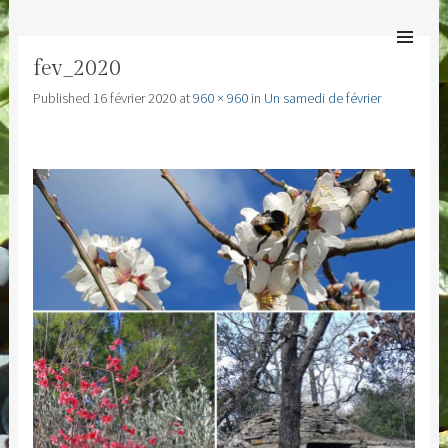
MAS ESPÉRANDIEU
SKIP TO
Bienvenue au Mas Espérandieu
CONTENT
Men
fev_2020
Published
16 février 2020
at
960 × 960
in
Un samedi de février