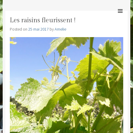
MAS ESPÉRANDIEU
SKIP TO
Bienvenue au Mas Espérandieu
CONTENT
Men
Les raisins fleurissent !
Posted on
25 mai 2017
by
Amelie