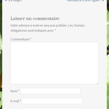
←
Il a neigé !
Naissance d’une cigale !
→
Post navigation
Laisser un commentaire
Votre adresse e-mail ne sera pas publiée.
Les champs
obligatoires sont indiqués avec
*
Commentaire
*
Nom
*
E-mail
*