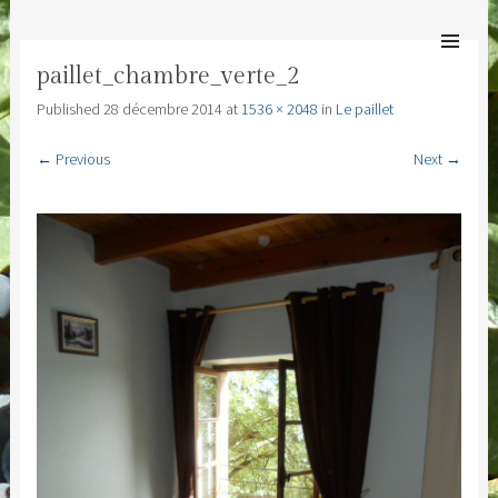
MAS ESPÉRANDIEU
SKIP TO
Bienvenue au Mas Espérandieu
CONTENT
Men
paillet_chambre_verte_2
Published
28 décembre 2014
at
1536 × 2048
in
Le paillet
← Previous
Next →