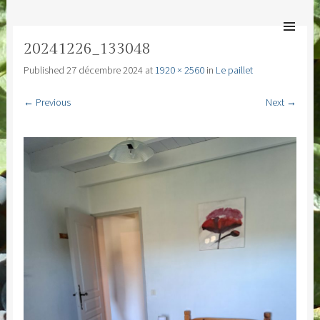
MAS ESPÉRANDIEU
SKIP TO
Bienvenue au Mas Espérandieu
CONTENT
Men
20241226_133048
Published
27 décembre 2024
at
1920 × 2560
in
Le paillet
← Previous
Next →